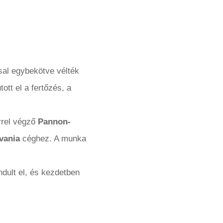
sal egybekötve vélték
ott el a fertőzés, a
rrel végző
Pannon-
vania
céghez. A munka
ndult el, és kezdetben