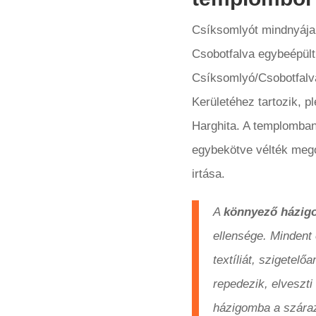
Csíksomlyót mindnyájan
Csobotfalva egybeépült
Csíksomlyó/Csobotfalva
Kerületéhez tartozik, p
Harghita. A templomban 
egybekötve vélték mego
irtása.
A
könnyező házig
ellensége. Mindent e
textíliát, szigete
repedezik, elveszti
házigomba a száraz