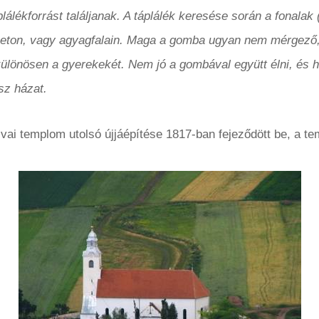
plálékforrást találjanak. A táplálék keresése során a fonalak
beton, vagy agyagfalain. Maga a gomba ugyan nem mérgező, d
ülönösen a gyerekekét. Nem jó a gombával együtt élni, és ha
sz házat.
vai templom utolsó újjáépítése 1817-ban fejeződött be, a te