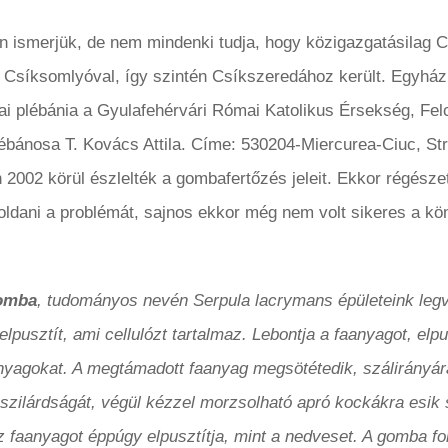
 ismerjük, de nem mindenki tudja, hogy közigazgatásilag C
 Csíksomlyóval, így szintén Csíkszeredához került. Egyház
i plébánia a Gyulafehérvári Római Katolikus Érsekség, Fel
lébánosa T. Kovács Attila. Címe: 530204-Miercurea-Ciuc, Str.
2002 körül észlelték a gombafertőzés jeleit. Ekkor régészeti
ldani a problémát, sajnos ekkor még nem volt sikeres a k
omba
, tudományos nevén Serpula lacrymans épületeink le
lpusztít, ami cellulózt tartalmaz. Lebontja a faanyagot, elpus
lőanyagokat. A megtámadott faanyag megsötétedik, szálirányá
 szilárdságát, végül kézzel morzsolható apró kockákra esik
 faanyagot éppúgy elpusztítja, mint a nedveset. A gomba fon