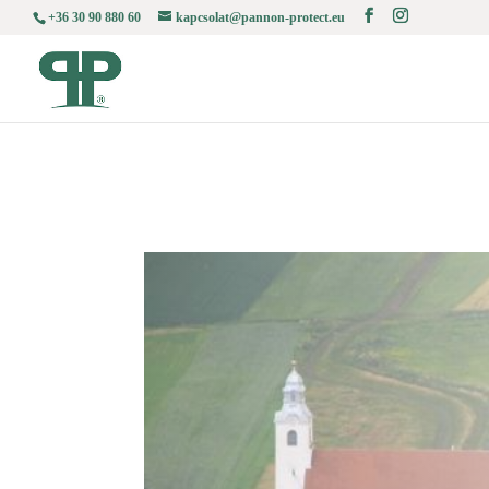
+36 30 90 880 60
kapcsolat@pannon-protect.eu