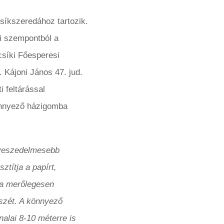
síkszeredához tartozik.
i szempontból a
csíki Főesperesi
 Kájoni János 47. jud.
 feltárással
önnyező házigomba
gveszedelmesebb
ztítja a papírt,
ra merőlegesen
 szét. A könnyező
alai 8-10 méterre is