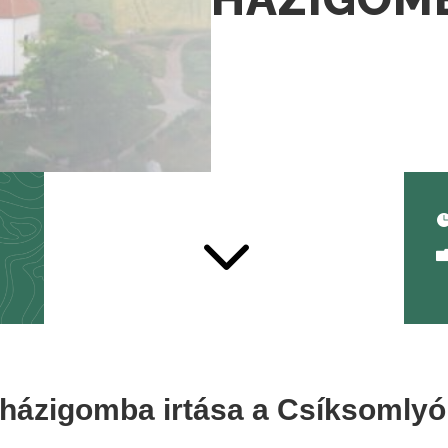
3
házigomba irtása a Csíksomlyó