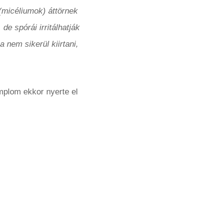
 (micéliumok) áttörnek
e spórái irritálhatják
 nem sikerül kiirtani,
mplom ekkor nyerte el