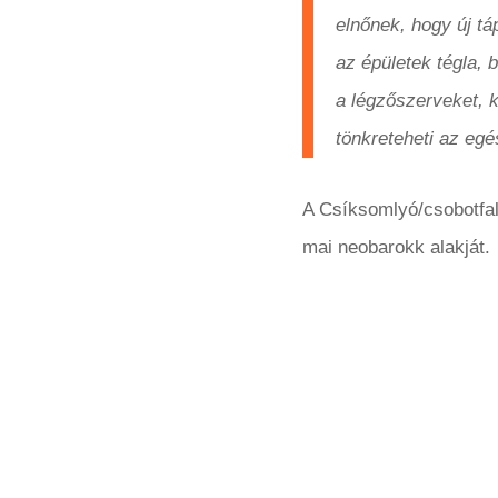
elnőnek, hogy új tá
az épületek tégla, 
a légzőszerveket, k
tönkreteheti az egé
A Csíksomlyó/csobotfal
mai neobarokk alakját.