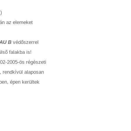
)
tán az elemeket
AU B
védőszerrel
lső falakba is!
002-2005-ös régészeti
 rendkívül alaposan
ben, épen kerültek