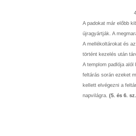
A padokat már előbb kib
újragyártják. A megma
A mellékoltárokat és az 
történt kezelés után tá
A templom padlója alól 
feltárás során ezeket 
kellett elvégezni a fe
napvilágra.
(5. és 6. sz