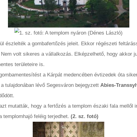
 észlelték a gombafertőzés jeleit. Ekkor régészeti feltárás
Nem volt sikeres a vállalkozás. Elképzelhető, hogy akkor jut
tes területeire is.
a gombamentesítést a Kárpát medencében évtizedek óta sike
ve a tulajdonában lévő Segesváron bejegyzett
Abies-Transsyl
ődött.
zt mutatták, hogy a fertőzés a templom északi fala mellől i
 a templomhajó feléig terjedhet.
(2. sz. fotó)