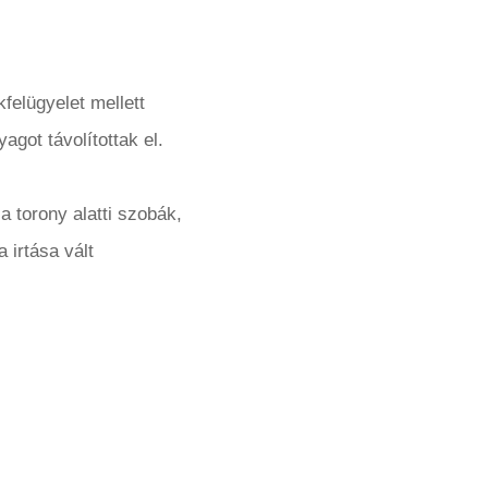
kfelügyelet mellett
got távolítottak el.
a torony alatti szobák,
 irtása vált