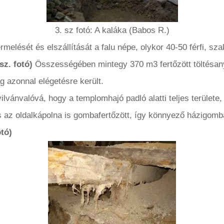
3. sz fotó: A kaláka (Babos R.)
rmelését és elszállítását a falu népe, olykor 40-50 férfi, sza
 sz. fotó)
Összességében mintegy 370 m3 fertőzött töltésanya
g azonnal elégetésre került.
lvánvalóvá, hogy a templomhajó padló alatti teljes területe, 
 az oldalkápolna is gombafertőzött, így könnyező házigomba
otó)