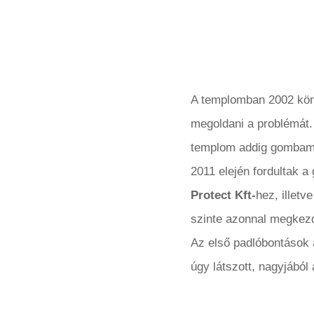
A templomban 2002 körül
megoldani a problémát. 
templom addig gombamen
2011 elején fordultak 
Protect Kft-
hez, illet
szinte azonnal megkezd
Az első padlóbontások a
úgy látszott, nagyjából