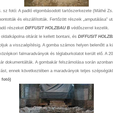
4. sz fotó: A padló elgombásodott tartószerkezete (Máthé Zs.
ontották és elszállították. Fertőzött részeik „amputálása” u
radó részeket
DIFFUSIT HOLZBAU B
védőszerrel kezelik.
oldalkápolna oltárát le kellett bontani, és
DIFFUSIT HOLZB
roljuk a visszaépítésig. A gomba számos helyen belenőtt a kü
középkori falmaradványok és téglaburkolatot került elő. A 2
már dokumentálták. A gombakár felszámolása során azonban,
ltárást, ennek következtében a maradványok teljes szépségük
. fotó)