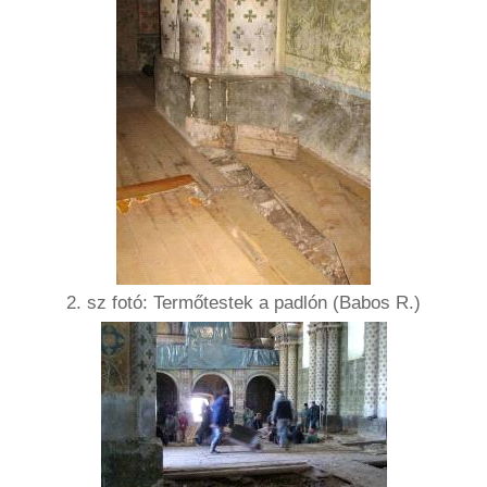
2. sz fotó: Termőtestek a padlón (Babos R.)