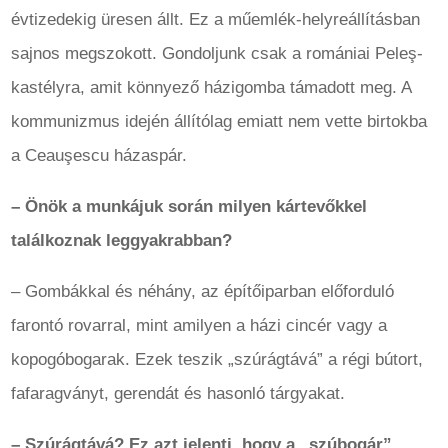
évtizedekig üresen állt. Ez a műemlék-helyreállításban
sajnos megszokott. Gondoljunk csak a romániai Peleş-
kastélyra, amit könnyező házigomba támadott meg. A
kommunizmus idején állítólag emiatt nem vette birtokba
a Ceauşescu házaspár.
– Önök a munkájuk során milyen kártevőkkel
találkoznak leggyakrabban?
– Gombákkal és néhány, az építőiparban előforduló
farontó rovarral, mint amilyen a házi cincér vagy a
kopogóbogarak. Ezek teszik „szúrágtává” a régi bútort,
fafaragványt, gerendát és hasonló tárgyakat.
– Szúrágtává? Ez azt jelenti, hogy a „szúbogár”