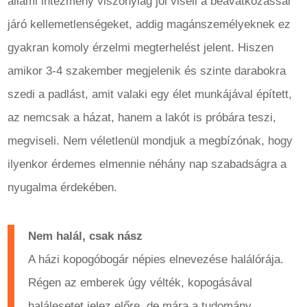
állami intézmény viszonylag jól viseli a beavatkozással
járó kellemetlenségeket, addig magánszemélyeknek ez
gyakran komoly érzelmi megterhelést jelent. Hiszen
amikor 3-4 szakember megjelenik és szinte darabokra
szedi a padlást, amit valaki egy élet munkájával épített,
az nemcsak a házat, hanem a lakót is próbára teszi,
megviseli. Nem véletlenül mondjuk a megbízónak, hogy
ilyenkor érdemes elmennie néhány nap szabadságra a
nyugalma érdekében.
Nem halál, csak nász
A házi kopogóbogár népies elnevezése halálórája.
Régen az emberek úgy vélték, kopogásával
halálesetet jelez előre, de mára a tudomány