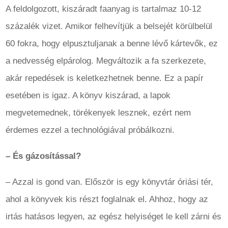
A feldolgozott, kiszáradt faanyag is tartalmaz 10-12
százalék vizet. Amikor felhevítjük a belsejét körülbelül
60 fokra, hogy elpusztuljanak a benne lévő kártevők, ez
a nedvesség elpárolog. Megváltozik a fa szerkezete,
akár repedések is keletkezhetnek benne. Ez a papír
esetében is igaz. A könyv kiszárad, a lapok
megvetemednek, törékenyek lesznek, ezért nem
érdemes ezzel a technológiával próbálkozni.
– És gázosítással?
– Azzal is gond van. Először is egy könyvtár óriási tér,
ahol a könyvek kis részt foglalnak el. Ahhoz, hogy az
irtás hatásos legyen, az egész helyiséget le kell zárni és