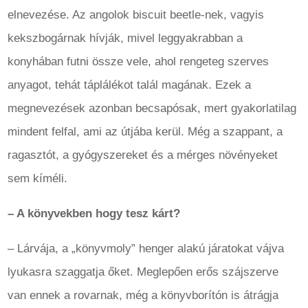
elnevezése. Az angolok biscuit beetle-nek, vagyis
kekszbogárnak hívják, mivel leggyakrabban a
konyhában futni össze vele, ahol rengeteg szerves
anyagot, tehát táplálékot talál magának. Ezek a
megnevezések azonban becsapósak, mert gyakorlatilag
mindent felfal, ami az útjába kerül. Még a szappant, a
ragasztót, a gyógyszereket és a mérges növényeket
sem kíméli.
– A könyvekben hogy tesz kárt?
– Lárvája, a „könyvmoly” henger alakú járatokat vájva
lyukasra szaggatja őket. Meglepően erős szájszerve
van ennek a rovarnak, még a könyvborítón is átrágja