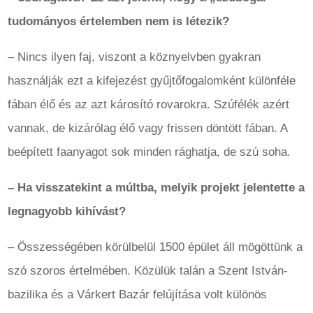
tudományos értelemben nem is létezik?
– Nincs ilyen faj, viszont a köznyelvben gyakran
használják ezt a kifejezést gyűjtőfogalomként különféle
fában élő és az azt károsító rovarokra. Szúfélék azért
vannak, de kizárólag élő vagy frissen döntött fában. A
beépített faanyagot sok minden rághatja, de szú soha.
– Ha visszatekint a múltba, melyik projekt jelentette a
legnagyobb kihívást?
– Összességében körülbelül 1500 épület áll mögöttünk a
szó szoros értelmében. Közülük talán a Szent István-
bazilika és a Várkert Bazár felújítása volt különös