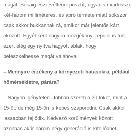
magát. Sokáig észrevétlenül pusztít, ugyanis mindössze
két-három milliméteres, és apró termete miatt sokszor
csak akkor bukkannak rá, amikor már jelentős kárt
okozott. Egyébként nagyon mozgékony, repülni is tud,
ezért elég egy nyitva hagyott ablak, hogy
befészkelhesse magát valahova.
– Mennyire érzékeny a környezeti hatásokra, például
hőmérsékletre, párára?
– Nagyon igénytelen. Jobban szereti a 30 fokot, mint a
15-öt, de még 15-ön is képes szaporodni. Csak akkor
lassabban fejlődik. Kedvező körülmények között
azonban akár három-négy generáció is kifejlődhet