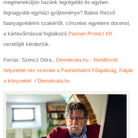
megmeneküljön hazánk legrégebbi és egyben
legnagyobb egyházi gyűjteménye? Babos Rezső
faanyagvédelmi szakértőt, címzetes egyetemi docenst,
a kártevőirtással foglalkozó
Pannon-Protect Kft.
vezetőjét kérdeztük.
Forrás:
Szencz Dóra.
,
Demokrata.hu - Rendkívüli
helyzettel néz szembe a Pannonhalmi Főapátság, Falják
a könyveket
/
Demokrata.hu