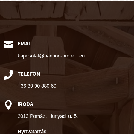

EMAIL
kapcsolat@pannon-protect.eu

TELEFON
+36 30 90 880 60

IRODA
2013 Pomáz, Hunyadi u. 5.
Nyitvatartás