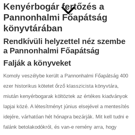
3
Kenyérbogár fertőzés a
Pannonhalmi
Főapátság
könyvtárában
Rendkívüli helyzettel néz szembe
a Pannonhalmi Főapátság
Falják a könyveket
Komoly veszélybe került a Pannonhalmi Főapátság 400
ezer historikus kötetet őrző klasszicista könyvtára,
miután kenyérbogarak költöztek az értékes kiadványok
lapjai közé. A létesítményt június elsejével a mentesítés
idejére, várhatóan hét hónapra bezárják. Mit kell tudni e
falánk betolakodókról, és van-e remény arra, hogy