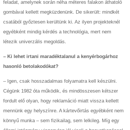
feladat, amelynek során néha méteres falakon áthatoló
gombával kellett megküzdenünk. De sikerült: mindkét
csatából győztesen kerültünk ki. Az ilyen projekteknél
egyébként mindig kérdés a technológia, mert nem
létezik univerzális megoldás.
– Ki lehet irtani maradéktalanul a kenyérbogárhoz
hasonló betolakodókat?
– Igen, csak hosszadalmas folyamatra kell készülni.
Cégünk 1982 óta működik, és mindösszesen kétszer
fordult elő olyan, hogy reklamáció miatt vissza kellett
mennünk egy helyszínre. A kártevőirtás egyébként nem
könnyű munka – sem fizikailag, sem lelkileg. Míg egy