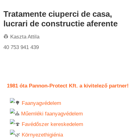
Tratamente ciuperci de casa,
lucrari de constructie aferente
👷 Kaszta Attila
40 753 941 439
1981 óta Pannon-Protect Kft. a kivitelező partner!
Faanyagvédelem
Műemléki faanyagvédelem
Favédőszer kereskedelem
Környezethigiénia