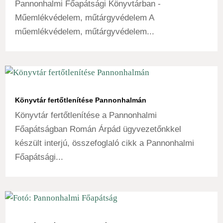
Pannonhalmi Főapátsági Könyvtárban -
Műemlékvédelem, műtárgyvédelem A
műemlékvédelem, műtárgyvédelem...
Könyvtár fertőtlenítése Pannonhalmán
Könyvtár fertőtlenítése a Pannonhalmi
Főapátságban Román Árpád ügyvezetőnkkel
készült interjú, összefoglaló cikk a Pannonhalmi
Főapátsági...