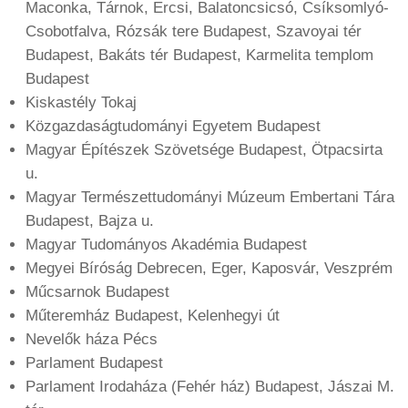
Maconka, Tárnok, Ercsi, Balatoncsicsó, Csíksomlyó-
Csobotfalva, Rózsák tere Budapest, Szavoyai tér
Budapest, Bakáts tér Budapest, Karmelita templom
Budapest
Kiskastély Tokaj
Közgazdaságtudományi Egyetem Budapest
Magyar Építészek Szövetsége Budapest, Ötpacsirta
u.
Magyar Természettudományi Múzeum Embertani Tára
Budapest, Bajza u.
Magyar Tudományos Akadémia Budapest
Megyei Bíróság Debrecen, Eger, Kaposvár, Veszprém
Műcsarnok Budapest
Műteremház Budapest, Kelenhegyi út
Nevelők háza Pécs
Parlament Budapest
Parlament Irodaháza (Fehér ház) Budapest, Jászai M.