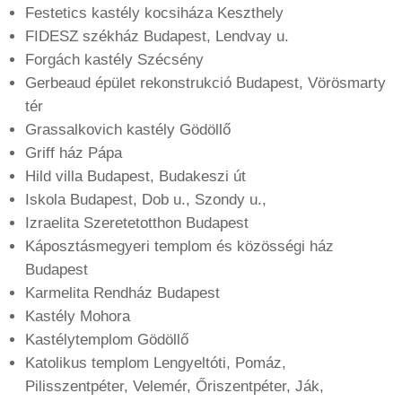
Festetics kastély kocsiháza Keszthely
FIDESZ székház Budapest, Lendvay u.
Forgách kastély Szécsény
Gerbeaud épület rekonstrukció Budapest, Vörösmarty
tér
Grassalkovich kastély Gödöllő
Griff ház Pápa
Hild villa Budapest, Budakeszi út
Iskola Budapest, Dob u., Szondy u.,
Izraelita Szeretetotthon Budapest
Káposztásmegyeri templom és közösségi ház
Budapest
Karmelita Rendház Budapest
Kastély Mohora
Kastélytemplom Gödöllő
Katolikus templom Lengyeltóti, Pomáz,
Pilisszentpéter, Velemér, Őriszentpéter, Ják,