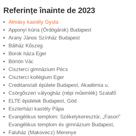
Referințe înainte de 2023
Almásy kastély Gyula
Apponyi kúria (Ördögárok) Budapest
Arany János Színház Budapest
Bálház Kőszeg
Borok háza Eger
Börtön Vác
Ciszterci gimnázium Pécs
Ciszterci kollégium Eger
Creditanstalt épülete Budapest, Akadémia u.
Csörgőszeri vályogház (népi műemlék) Szalafő
ELTE épületek Budapest, Göd
Eszterházi kastély Pápa
Evangélikus templom: Székelykeresztúr, „Fasori”
Evangélikus templom és gimnázium Budapest,
Faluház (Makovecz) Merenye