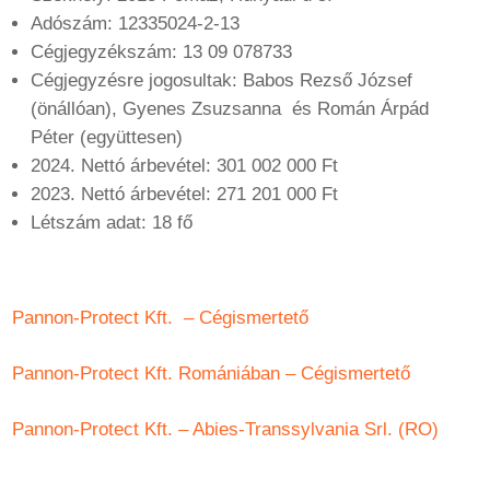
Adószám: 12335024-2-13
Cégjegyzékszám: 13 09 078733
Cégjegyzésre jogosultak: Babos Rezső József
(önállóan), Gyenes Zsuzsanna és Román Árpád
Péter (együttesen)
2024. Nettó árbevétel: 301 002 000 Ft
2023. Nettó árbevétel: 271 201 000 Ft
Létszám adat: 18 fő
Pannon-Protect Kft. – Cégismertető
Pannon-Protect Kft. Romániában – Cégismertető
Pannon-Protect Kft. – Abies-Transsylvania Srl. (RO)