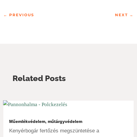
←
PREVIOUS
NEXT
→
Related Posts
Műemlékvédelem, műtárgyvédelem
Kenyérbogár fertőzés megszüntetése a