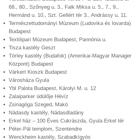
68., 80., Szőnyeg u. 3., Falk Miksa u. 5., 7., 9.,
Hermánd u. 10., Szt. Gellért tér 3., Andrássy u. 11.
Természettudományi Múzeum (Ludovika és lovarda)
Budapest
Textilipari Múzeum Budapest, Pannónia u.
Tisza kastély Geszt
Törley kastély (Budafok) (Amerikai-Magyar Manager
Központ) Budapest
Várkert Kioszk Budapest
Városháza Gyula
Ybl Palota Budapest, Károlyi M. u. 12
Zalaiparker üdülője Hévíz
Zsinagóga Szeged, Makó
Nádasdy kastély, Nádasdladány
Erkel ház – 100 Éves Cukrászda, Gyula Erkel tér
Péter-Pál templom, Szentendre
Wenckheim kastély, Szabadkígyós