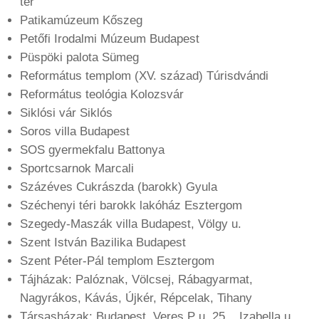
tér
Patikamúzeum Kőszeg
Petőfi Irodalmi Múzeum Budapest
Püspöki palota Sümeg
Református templom (XV. század) Túrisdvándi
Református teológia Kolozsvár
Siklósi vár Siklós
Soros villa Budapest
SOS gyermekfalu Battonya
Sportcsarnok Marcali
Százéves Cukrászda (barokk) Gyula
Széchenyi téri barokk lakóház Esztergom
Szegedy-Maszák villa Budapest, Völgy u.
Szent István Bazilika Budapest
Szent Péter-Pál templom Esztergom
Tájházak: Palóznak, Völcsej, Rábagyarmat,
Nagyrákos, Kávás, Újkér, Répcelak, Tihany
Társasházak: Budapest, Veres P u. 25., Izabella u.