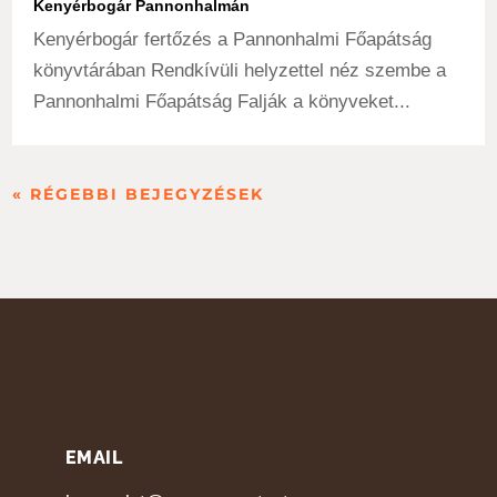
Kenyérbogár Pannonhalmán
Kenyérbogár fertőzés a Pannonhalmi Főapátság
könyvtárában Rendkívüli helyzettel néz szembe a
Pannonhalmi Főapátság Falják a könyveket...
« RÉGEBBI BEJEGYZÉSEK
EMAIL