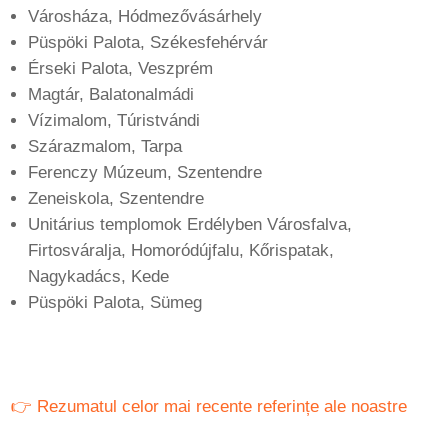
Városháza, Hódmezővásárhely
Püspöki Palota, Székesfehérvár
Érseki Palota, Veszprém
Magtár, Balatonalmádi
Vízimalom, Túristvándi
Szárazmalom, Tarpa
Ferenczy Múzeum, Szentendre
Zeneiskola, Szentendre
Unitárius templomok Erdélyben Városfalva,
Firtosváralja, Homoródújfalu, Kőrispatak,
Nagykadács, Kede
Püspöki Palota, Sümeg
👉
Rezumatul celor mai recente referințe ale noastre