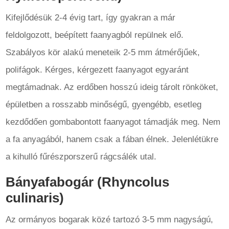
Kifejlődésük 2-4 évig tart, így gyakran a már
feldolgozott, beépített faanyagból repülnek elő.
Szabályos kör alakú meneteik 2-5 mm átmérőjűek,
polifágok. Kérges, kérgezett faanyagot egyaránt
megtámadnak. Az erdőben hosszú ideig tárolt rönköket,
épületben a rosszabb minőségű, gyengébb, esetleg
kezdődően gombabontott faanyagot támadják meg. Nem
a fa anyagából, hanem csak a fában élnek. Jelenlétükre
a kihulló fűrészporszerű rágcsálék utal.
Bányafabogár (Rhyncolus
culinaris)
Az ormányos bogarak közé tartozó 3-5 mm nagyságú,