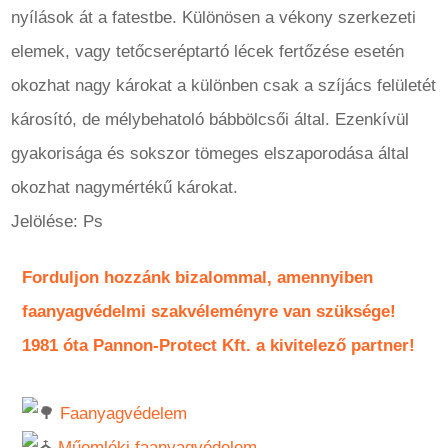
nyílások át a fatestbe. Különösen a vékony szerkezeti
elemek, vagy tetőcseréptartó lécek fertőzése esetén
okozhat nagy károkat a különben csak a szíjács felületét
károsító, de mélybehatoló bábbölcsői által. Ezenkívül
gyakorisága és sokszor tömeges elszaporodása által
okozhat nagymértékű károkat.
Jelölése: Ps
Forduljon hozzánk bizalommal, amennyiben
faanyagvédelmi szakvéleményre van szüksége!
1981 óta Pannon-Protect Kft. a kivitelező partner!
Faanyagvédelem
Műemléki faanyagvédelem