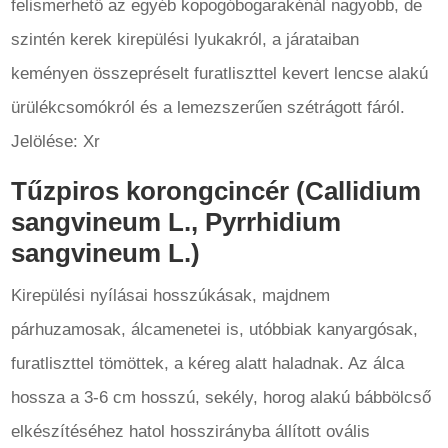
felismerhető az egyéb kopogóbogarakénál nagyobb, de
szintén kerek kirepülési lyukakról, a járataiban
keményen összepréselt furatliszttel kevert lencse alakú
ürülékcsomókról és a lemezszerűen szétrágott fáról.
Jelölése: Xr
Tűzpiros korongcincér (Callidium
sangvineum L., Pyrrhidium
sangvineum L.)
Kirepülési nyílásai hosszúkásak, majdnem
párhuzamosak, álcamenetei is, utóbbiak kanyargósak,
furatliszttel tömöttek, a kéreg alatt haladnak. Az álca
hossza a 3-6 cm hosszú, sekély, horog alakú bábbölcső
elkészítéséhez hatol hosszirányba állított ovális