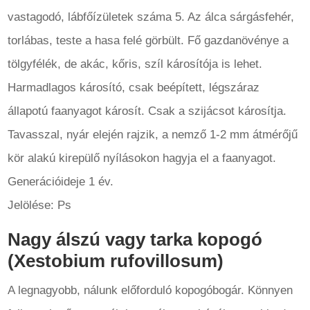
vastagodó, lábfőízületek száma 5. Az álca sárgásfehér,
torlábas, teste a hasa felé görbült. Fő gazdanövénye a
tölgyfélék, de akác, kőris, szíl károsítója is lehet.
Harmadlagos károsító, csak beépített, légszáraz
állapotú faanyagot károsít. Csak a szijácsot károsítja.
Tavasszal, nyár elején rajzik, a nemző 1-2 mm átmérőjű
kör alakú kirepülő nyílásokon hagyja el a faanyagot.
Generációideje 1 év.
Jelölése: Ps
Nagy álszú vagy tarka kopogó
(Xestobium rufovillosum)
A legnagyobb, nálunk előforduló kopogóbogár. Könnyen