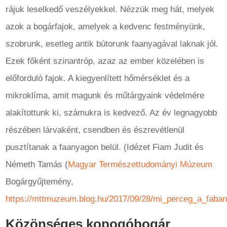
rájuk leselkedő veszélyekkel. Nézzük meg hát, melyek
azok a bogárfajok, amelyek a kedvenc festményünk,
szobrunk, esetleg antik bútorunk faanyagával laknak jól.
Ezek főként szinantróp, azaz az ember közelében is
előforduló fajok. A kiegyenlített hőmérséklet és a
mikroklíma, amit magunk és műtárgyaink védelmére
alakítottunk ki, számukra is kedvező. Az év legnagyobb
részében lárvaként, csendben és észrevétlenül
pusztítanak a faanyagon belül. (Idézet Fiam Judit és
Németh Tamás (
Magyar Természettudományi Múzeum
Bogárgyűjtemény,
https://mttmuzeum.blog.hu/2017/09/28/mi_perceg_a_faban
Közönséges kopogóbogár