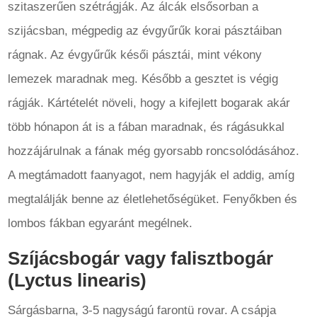
szitaszerűen szétrágják. Az álcák elsősorban a
szijácsban, mégpedig az évgyűrűk korai pásztáiban
rágnak. Az évgyűrűk késői pásztái, mint vékony
lemezek maradnak meg. Később a gesztet is végig
rágják. Kártételét növeli, hogy a kifejlett bogarak akár
több hónapon át is a fában maradnak, és rágásukkal
hozzájárulnak a fának még gyorsabb roncsolódásához.
A megtámadott faanyagot, nem hagyják el addig, amíg
megtalálják benne az életlehetőségüket. Fenyőkben és
lombos fákban egyaránt megélnek.
Szíjácsbogár vagy falisztbogár
(Lyctus linearis)
Sárgásbarna, 3-5 nagyságú farontü rovar. A csápja