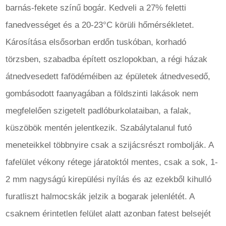
barnás-fekete színű bogár. Kedveli a 27% feletti
fanedvességet és a 20-23°C körüli hőmérsékletet.
Károsítása elsősorban erdőn tuskóban, korhadó
törzsben, szabadba épített oszlopokban, a régi házak
átnedvesedett fafödéméiben az épületek átnedvesedő,
gombásodott faanyagában a földszinti lakások nem
megfelelően szigetelt padlóburkolataiban, a falak,
küszöbök mentén jelentkezik. Szabálytalanul futó
meneteikkel többnyire csak a szijácsrészt rombolják. A
fafelület vékony rétege járatoktól mentes, csak a sok, 1-
2 mm nagyságú kirepülési nyílás és az ezekből kihulló
furatliszt halmocskák jelzik a bogarak jelenlétét. A
csaknem érintetlen felület alatt azonban fatest belsejét