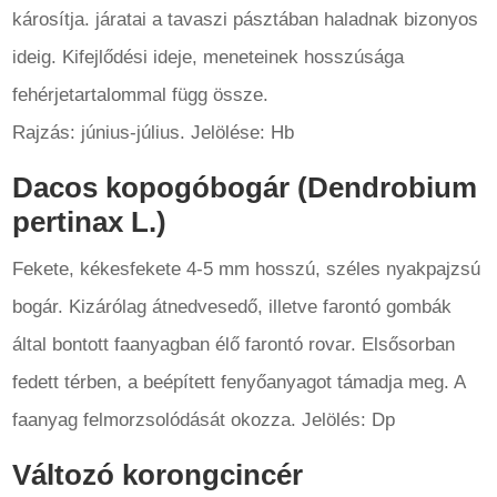
károsítja. járatai a tavaszi pásztában haladnak bizonyos
ideig. Kifejlődési ideje, meneteinek hosszúsága
fehérjetartalommal függ össze.
Rajzás: június-július. Jelölése: Hb
Dacos kopogóbogár (Dendrobium
pertinax L.)
Fekete, kékesfekete 4-5 mm hosszú, széles nyakpajzsú
bogár. Kizárólag átnedvesedő, illetve farontó gombák
által bontott faanyagban élő farontó rovar. Elsősorban
fedett térben, a beépített fenyőanyagot támadja meg. A
faanyag felmorzsolódását okozza. Jelölés: Dp
Változó korongcincér