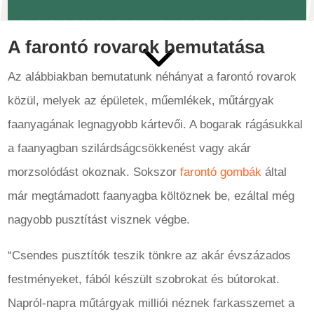
3
A farontó rovarok bemutatása
Az alábbiakban bemutatunk néhányat a farontó rovarok
közül, melyek az épületek, műemlékek, műtárgyak
faanyagának legnagyobb kártevői. A bogarak rágásukkal
a faanyagban szilárdságcsökkenést vagy akár
morzsolódást okoznak. Sokszor
farontó gombák
által
már megtámadott faanyagba költöznek be, ezáltal még
nagyobb pusztítást visznek végbe.
“Csendes pusztítók teszik tönkre az akár évszázados
festményeket, fából készült szobrokat és bútorokat.
Napról-napra műtárgyak milliói néznek farkasszemet a