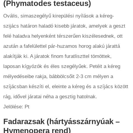
(Phymatodes testaceus)
Ovális, simaszegélyű kirepülési nyílások a kéreg-
szijács határon haladó kisebb járatok, amelyek a geszt
felé haladva helyenként térszerűen kiszélesednek, ott
azután a fafelülettel pár-huzamos horog alakú járattá
alakítják ki. A járatok finom furatliszttel tömöttek,
laposan kígyózók és éles szegélyűek. Petéit a kéreg
mélyedéseibe rakja, bábbölcsőit 2-3 cm mélyen a
szíjácsban készíti el, eleinte a kéreg és a szíjács között
rág, idővel járatai néha a gesztig hatolnak.
Jelölése: Pt
Fadarazsak (hártyásszárnyúak –
Hymenopera rend)