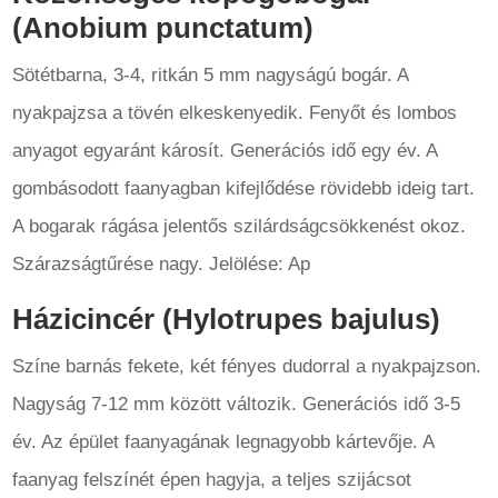
(Anobium punctatum)
Sötétbarna, 3-4, ritkán 5 mm nagyságú bogár. A
nyakpajzsa a tövén elkeskenyedik. Fenyőt és lombos
anyagot egyaránt károsít. Generációs idő egy év. A
gombásodott faanyagban kifejlődése rövidebb ideig tart.
A bogarak rágása jelentős szilárdságcsökkenést okoz.
Szárazságtűrése nagy. Jelölése: Ap
Házicincér (Hylotrupes bajulus)
Színe barnás fekete, két fényes dudorral a nyakpajzson.
Nagyság 7-12 mm között változik. Generációs idő 3-5
év. Az épület faanyagának legnagyobb kártevője. A
faanyag felszínét épen hagyja, a teljes szijácsot