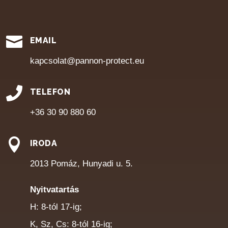

EMAIL
kapcsolat@pannon-protect.eu

TELEFON
+36 30 90 880 60

IRODA
2013 Pomáz, Hunyadi u. 5.
Nyitvatartás
H: 8-tól 17-ig;
K, Sz, Cs: 8-tól 16-ig;