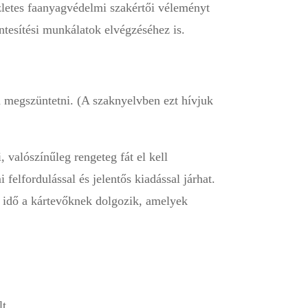
szletes faanyagvédelmi szakértői véleményt
ntesítési munkálatok elvégzéséhez is.
 megszüntetni. (A szaknyelvben ezt hívjuk
 valószínűleg rengeteg fát el kell
 felfordulással és jelentős kiadással járhat.
z idő a kártevőknek dolgozik, amelyek
t.