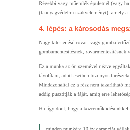
Régebbi vagy műemlék épületnél (vagy ha ön
(faanyagvédelmi szakvéleményt), amely a fe
4. lépés: a károsodás megs
Nagy kiterjedésű rovar- vagy gombafertőzé
gombamentesítésnek, rovarmentesítésnek v
Ez a munka az ön szemével nézve egyáltalán 
távolítani, adott esetben bizonyos farészeke
Mindazonáltal ez a rész nem takarítható me
addig pusztítják a fáját, amíg erre lehetős
Ha úgy dönt, hogy a közreműködésünkkel m
minden munkára 10 év garanciát vállalu