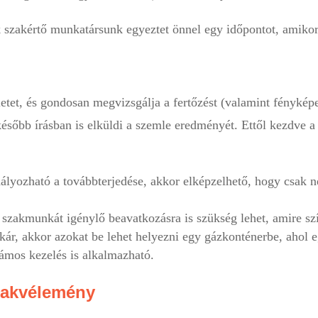
k szakértő munkatársunk egyeztet önnel egy időpontot, amikor
etet, és gondosan megvizsgálja a fertőzést (valamint fénykép
 később írásban is elküldi a szemle eredményét. Ettől kezdve
ályozható a továbbterjedése, akkor elképzelhető, hogy csak 
szakmunkát igénylő beavatkozásra is szükség lehet, amire szí
ár, akkor azokat be lehet helyezni egy gázkonténerbe, ahol eg
ámos kezelés is alkalmazható.
szakvélemény