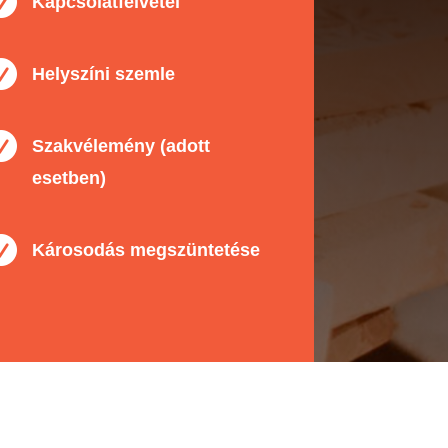

Kapcsolatfelvétel

Helyszíni szemle

Szakvélemény (adott
esetben)

Károsodás megszüntetése