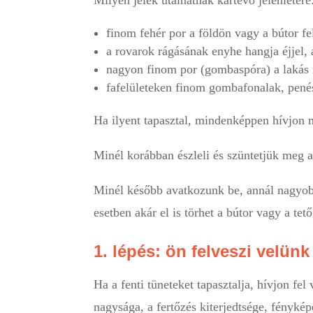
finom fehér por a földön vagy a bútor fe
a rovarok rágásának enyhe hangja éjjel
nagyon finom por (gombaspóra) a lakás r
fafelületeken finom gombafonalak, penés
Ha ilyent tapasztal, mindenképpen hívjon 
Minél korábban észleli és szüntetjük meg a 
Minél később avatkozunk be, annál nagyobb
esetben akár el is törhet a bútor vagy a tet
1. lépés: ön felveszi velünk
Ha a fenti tüneteket tapasztalja, hívjon fel
nagysága, a fertőzés kiterjedtsége, fényké