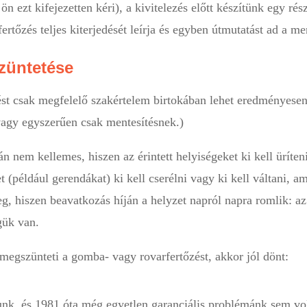
 ezt kifejezetten kéri), a kivitelezés előtt készítünk egy ré
rtőzés teljes kiterjedését leírja és egyben útmutatást ad a me
züntetése
st csak megfelelő szakértelem birtokában lehet eredményesen
agy egyszerűen csak mentesítésnek.)
nem kellemes, hiszen az érintett helyiségeket ki kell üríteni,
t (például gerendákat) ki kell cserélni vagy ki kell váltani, ami
g, hiszen beavatkozás híján a helyzet napról napra romlik: a
égük van.
egszünteti a gomba- vagy rovarfertőzést, akkor jól dönt:
nk, és 1981 óta még egyetlen garanciális problémánk sem vol