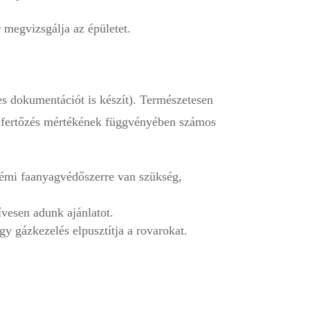
 megvizsgálja az épületet.
es dokumentációt is készít). Természetesen
 a fertőzés mértékének függvényében számos
némi faanyagvédőszerre van szükség,
vesen adunk ajánlatot.
y gázkezelés elpusztítja a rovarokat.