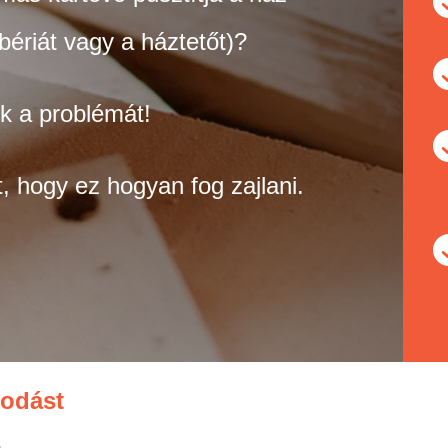
mbériát vagy a háztetőt)?
uk a problémát!
t, hogy ez hogyan fog zajlani.
sodást
: