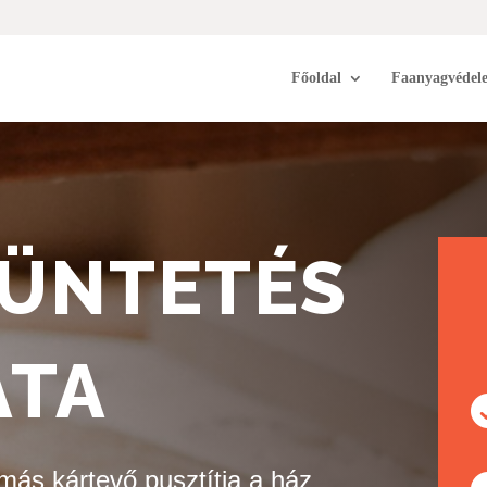
Főoldal
Faanyagvédel
ZÜNTETÉS
ATA
más kártevő pusztítja a ház