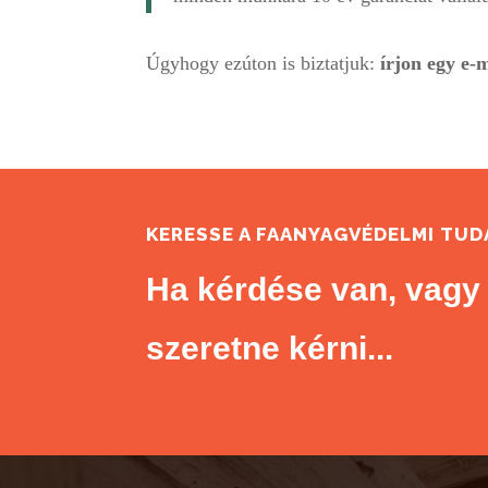
Úgyhogy ezúton is biztatjuk:
írjon egy e-m
KERESSE A FAANYAGVÉDELMI TU
Ha kérdése van, vagy 
szeretne kérni...