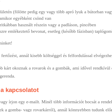
lületén (fölötte pedig egy vagy több apró lyuk a bútorban vag
, amikor egyébként csönd van
itkábban használt részein vagy a padláson, pincében
zre emlékeztető bevonat, esetleg (később fázisban) taplógom
minket!
fertőzést, annál kisebb költséggel és felfordulással elvégezhe
 kárt okoznak a rovarok és a gombák, ami idővel rendkívül d
őgerenda.
 a kapcsolatot
 vagy írjon egy e-mailt. Minél több információt bocsát a rende
pek a gomba- vagy rovarkárról), annál könnyebben tudunk előr