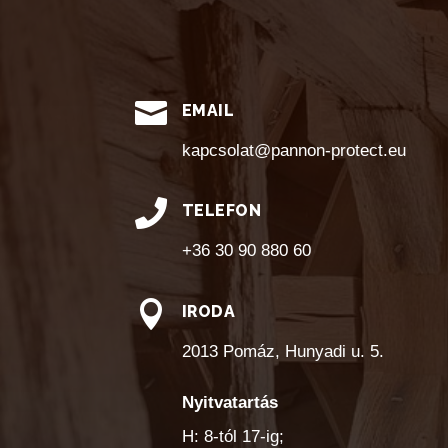

EMAIL
kapcsolat@pannon-protect.eu

TELEFON
+36 30 90 880 60

IRODA
2013 Pomáz, Hunyadi u. 5.
Nyitvatartás
H: 8-tól 17-ig;