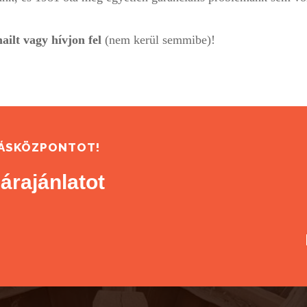
ailt vagy hívjon fel
(nem kerül semmibe)!
DÁSKÖZPONTOT!
árajánlatot