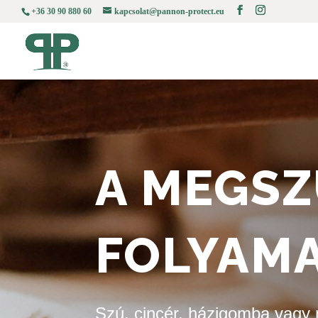
+36 30 90 880 60
kapcsolat@pannon-protect.eu
A MEGS
FOLYAM
Szú, cincér, házigomba vagy 