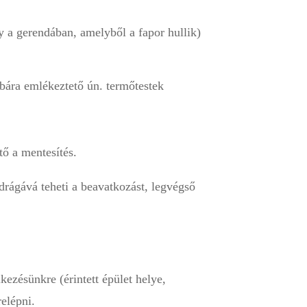
y a gerendában, amelyből a fapor hullik)
bára emlékeztető ún. termőtestek
tő a mentesítés.
rágává teheti a beavatkozást, legvégső
lkezésünkre (érintett épület helye,
elépni.