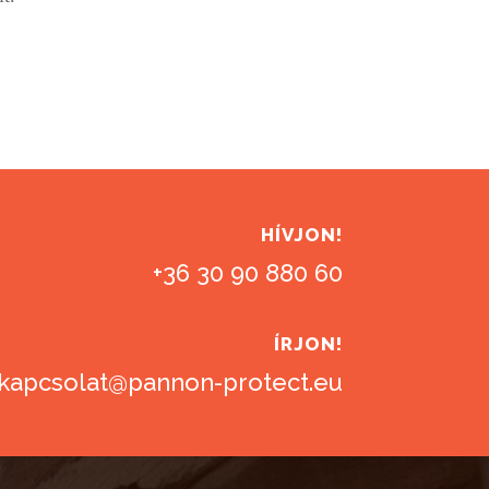
HÍVJON!
+36 30 90 880 60
ÍRJON!
kapcsolat@pannon-protect.eu