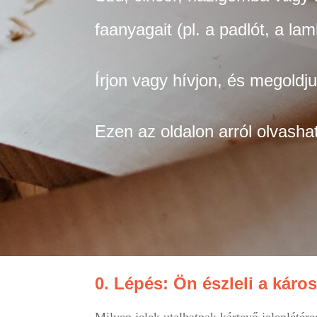
faanyagait (pl. a padlót, a la
Írjon vagy hívjon, és megoldj
Ezen az oldalon arról olvasha
0. Lépés: Ön észleli a káro
Milyen jelek utalhatnak kártevő jelenlétére