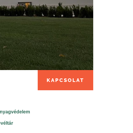
KAPCSOLAT
aanyagvédelem
véltár