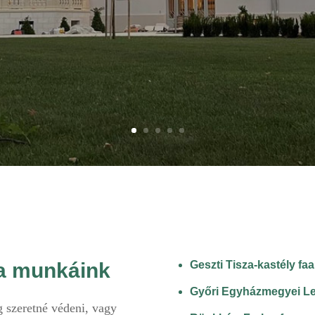
ia munkáink
Geszti Tisza-kastély f
Győri Egyházmegyei Le
 szeretné védeni, vagy