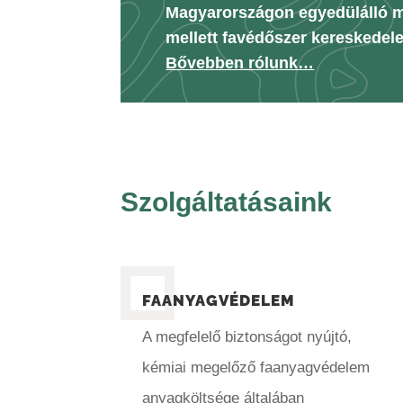
Magyarországon egyedülálló m
mellett favédőszer kereskedele
Bővebben rólunk…
Szolgáltatásaink
FAANYAGVÉDELEM
A megfelelő biztonságot nyújtó,
kémiai megelőző faanyagvédelem
anyagköltsége általában