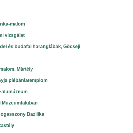
inka-malom
i vizsgálat
dei és budafai haranglábak, Göcseji
lmalom, Mártély
nyja plébániatemplom
 Falumúzeum
i Múzeumfaluban
ogasszony Bazilika
kastély