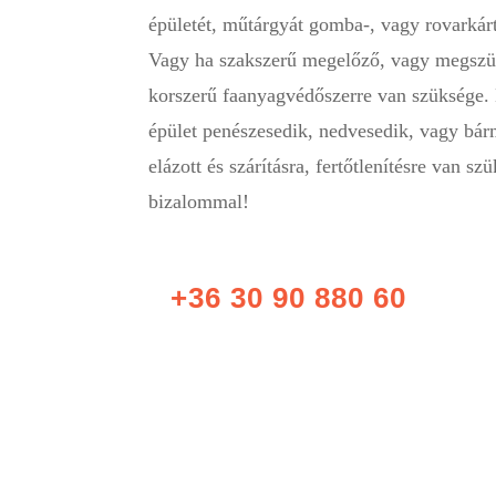
épületét, műtárgyát gomba-, vagy rovarkár
Vagy ha szakszerű megelőző, vagy megszü
korszerű faanyagvédőszerre van szüksége. 
épület penészesedik, nedvesedik, vagy bá
elázott és szárításra, fertőtlenítésre van s
bizalommal!
+36 30 90 880 60