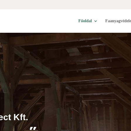
Főoldal
Faanyagvédel
ct Kft.