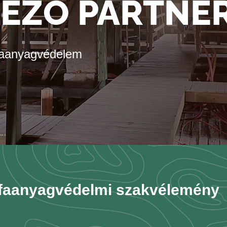
LEZŐ PARTNE
faanyagvédelem
faanyagvédelmi szakvélemény