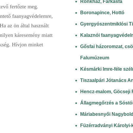
Rönkház, Farkasfa
tevő fertőzte meg.
Boronapince, Hottó
ntető faanyagvédelemre,
Gyergyószentmiklósi T
Ha az ön által használt
rmilyen káresemény miatt
Kalaznói faanyagvédelm
zükség. Hívjon minket
Gősfai házoromzat, csö
Falumúzeum
Késmárki Imre-féle szé
Tiszaalpári Jótanács A
Hencz-malom, Göcseji
Állagmegőrzés a Sóstó
Máriabesnyői Nagybold
Füzérradványi Károlyi-