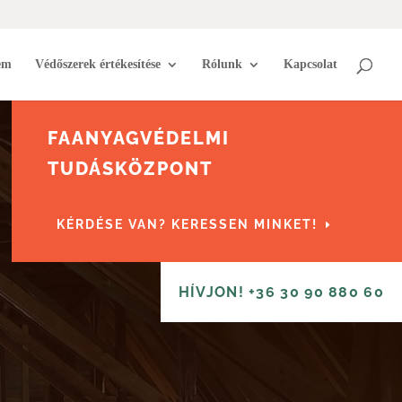
em
Védőszerek értékesítése
Rólunk
Kapcsolat
FAANYAGVÉDELMI
TUDÁSKÖZPONT
KÉRDÉSE VAN? KERESSEN MINKET!
HÍVJON! +36 30 90 880 60