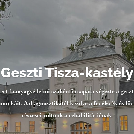
Geszti Tisza-kastély
ct faanyagvédelmi szakértő csapata végezte a geszt
unkáit. A diagnosztikától kezdve a fedélszék és föd
részesei voltunk a rehabilitációnak.